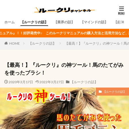
ホーム
【ルークリの話】
【業界の話】
【マインドの話】
【起業・
発売中♪ このルークリマニュアルの購入方法と活用方法など、詳細はここをチェッ
HOME
【ルークリの話】
【最高！】『ルークリ』の神ツール！馬
【最高！】『ルークリ』の神ツール！馬のたてがみ
を使ったブラシ！
2020年3月17日
2022年3月27日
【ルークリの話】
【ルークリの話】