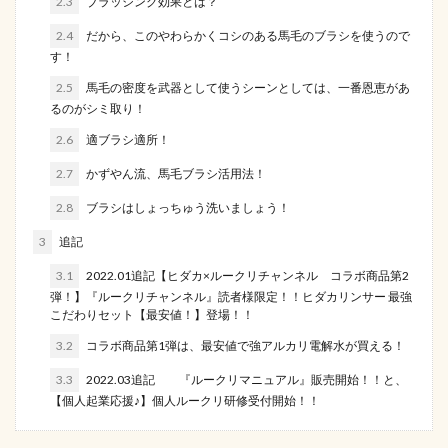
2.3
ブラッシング効果とは？
2.4
だから、このやわらかくコシのある馬毛のブラシを使うので
す！
2.5
馬毛の密度を武器として使うシーンとしては、一番恩恵があ
るのがシミ取り！
2.6
適ブラシ適所！
2.7
かずやん流、馬毛ブラシ活用法！
2.8
ブラシはしょっちゅう洗いましょう！
3
追記
3.1
2022.01追記【ヒダカ×ルークリチャンネル コラボ商品第2
弾！】『ルークリチャンネル』読者様限定！！ヒダカリンサー 最強
こだわりセット【最安値！】登場！！
3.2
コラボ商品第1弾は、最安値で強アルカリ電解水が買える！
3.3
2022.03追記 『ルークリマニュアル』販売開始！！と、
【個人起業応援♪】個人ルークリ研修受付開始！！