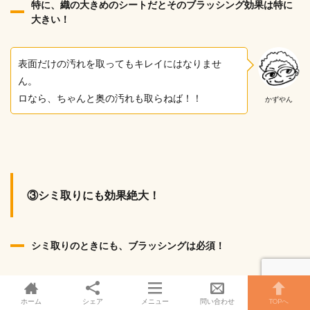
特に、織の大きめのシートだとそのブラッシング効果は特に
大きい！
表面だけの汚れを取ってもキレイにはなりませ
ん。
ロなら、ちゃんと奥の汚れも取らねば！！
かずやん
③シミ取りにも効果絶大！
シミ取りのときにも、ブラッシングは必須！
洗剤をきっちり、繊維一本一本になじませないと、シミは除
去できません！
ホーム
シェア
メニュー
問い合わせ
TOPへ