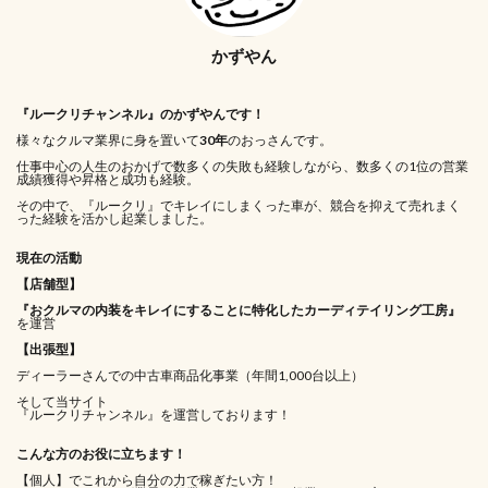
かずやん
『ルークリチャンネル』のかずやんです！
様々なクルマ業界に身を置いて
30年
のおっさんです。
仕事中心の人生のおかげで数多くの失敗も経験しながら、数多くの1位の営業
成績獲得や昇格と成功も経験。
その中で、『ルークリ』でキレイにしまくった車が、競合を抑えて売れまく
った経験を活かし起業しました。
現在の活動
【店舗型】
『おクルマの内装をキレイにすることに特化したカーディテイリング工房』
を運営
【出張型】
ディーラーさんでの中古車商品化事業（年間1,000台以上）
そして当サイト
『ルークリチャンネル』を運営しております！
こんな方のお役に立ちます！
【個人】でこれから自分の力で稼ぎたい方！