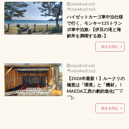
2026年6月15日
2026年6月15日
ハイゼットカーゴ車中泊仕様
で行く、モンキー125トラン
ポ車中泊旅♪【伊豆の滝と海
鮮丼を満喫する旅♪】
続きを読む
2026年3月14日
2026年6月12日
【2026年最新！】ルークリの
極意は「環境」と「機材」！
MAEDA工房の劇的進化(￣▽
￣)♪
続きを読む