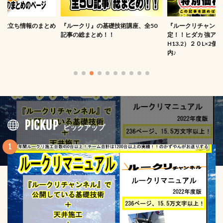
お役立ち情報のまとめ
『ルークリ』の基礎技術講座、全50
『ルークリチャンネ
記事の総まとめ！！
定！！ヒダカ 強ア
H13.2）２０L×2
内♪
PICKUP
ピックアップ