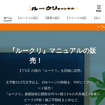
ホーム
【ルークリの話】
【業界の話】
【マインドの話】
【起業・
●『ルークリチャンネル』の『ルークリマ
『ルークリ』マニュアルの販
売！
【プロ】の技の『ルークリ』を詳細に説明。
文字数15.5万文字以上、236ページの情報を、PDFにてダウンロ
ード販売！
『ルークリ』基礎技術公開部分95％+残り5％の天井施工+各種ス
ピードUP術＋施工手順総まとめなど、