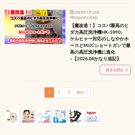
2023年7月13日
2026年5月8日
【魔改造！】コスパ最高のヒ
ダカ高圧洗浄機HK-1890♪
ケルヒャー対応のしなやかホ
ースとMJJCショートガンで最
高の高圧洗浄機に進化
♪【2026.04かなり追記】
続きを読む
1
2
3
Next