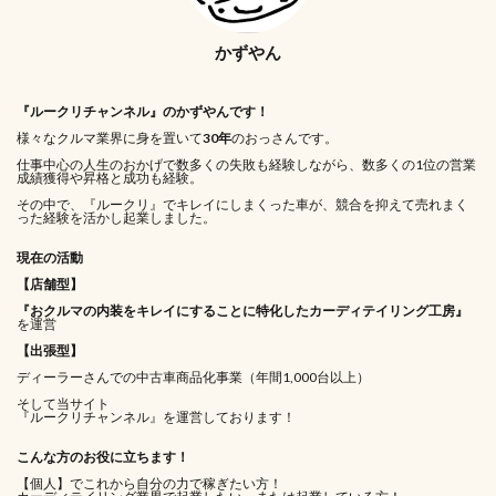
かずやん
『ルークリチャンネル』のかずやんです！
様々なクルマ業界に身を置いて
30年
のおっさんです。
仕事中心の人生のおかげで数多くの失敗も経験しながら、数多くの1位の営業
成績獲得や昇格と成功も経験。
その中で、『ルークリ』でキレイにしまくった車が、競合を抑えて売れまく
った経験を活かし起業しました。
現在の活動
【店舗型】
『おクルマの内装をキレイにすることに特化したカーディテイリング工房』
を運営
【出張型】
ディーラーさんでの中古車商品化事業（年間1,000台以上）
そして当サイト
『ルークリチャンネル』を運営しております！
こんな方のお役に立ちます！
【個人】でこれから自分の力で稼ぎたい方！