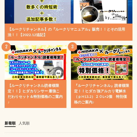
【ルークリチャンネル】の『ルークリマニュアル』販売！！とその活用
法！！【2022.12追記】
【ルークリチャンネル読者様限
『ルークリチャンネル』読者様限
定！！】ヒダカリンサー 最強こ
定！！ヒダカ 強アルカリ電解水
だわりセット＆特別価格のご案内
（ｐH13.2）２０L×2個 特別価
♪
格のご案内♪
新着順
人気順