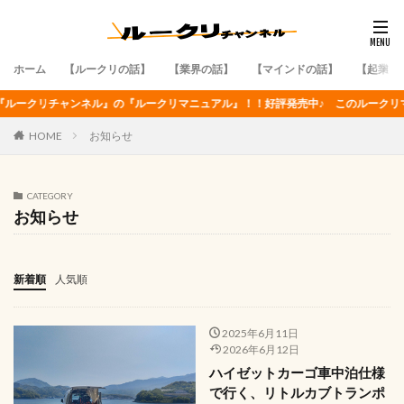
ホーム
【ルークリの話】
【業界の話】
【マインドの話】
【起業・
の『ルークリマニュアル』！！好評発売中♪ このルークリマニュアルの購入方法と
HOME
お知らせ
CATEGORY
お知らせ
新着順
人気順
2025年6月11日
2026年6月12日
ハイゼットカーゴ車中泊仕様
で行く、リトルカブトランポ