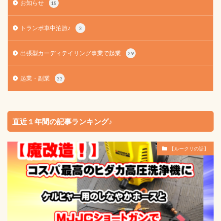
お知らせ
18
トランポ車中泊旅♪
3
出張型カーディテイリング事業で起業
29
起業・副業
33
直近１年間の記事ランキング♪
【ルークリの話】