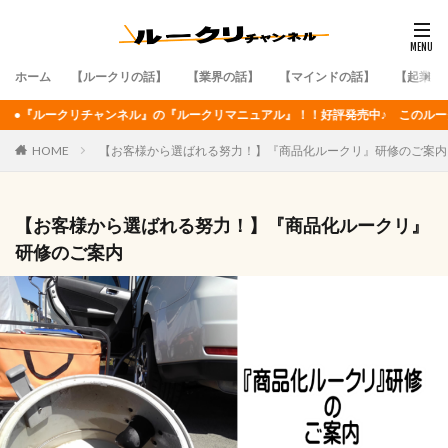
ホーム
【ルークリの話】
【業界の話】
【マインドの話】
【起業・
ル』の『ルークリマニュアル』！！好評発売中♪ このルークリマニュアルの購入方
HOME
【お客様から選ばれる努力！】『商品化ルークリ』研修のご案内
【お客様から選ばれる努力！】『商品化ルークリ』
研修のご案内