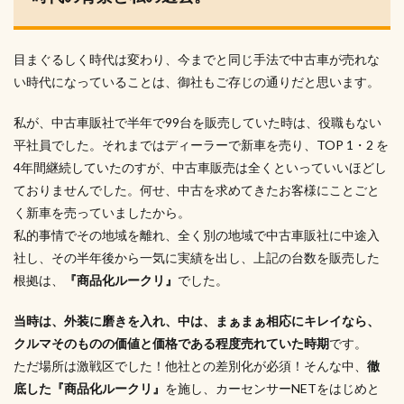
目まぐるしく時代は変わり、今までと同じ手法で中古車が売れな
い時代になっていることは、御社もご存じの通りだと思います。
私が、中古車販社で半年で99台を販売していた時は、役職もない
平社員でした。それまではディーラーで新車を売り、TOP 1・2 を
4年間継続していたのすが、中古車販売は全くといっていいほどし
ておりませんでした。何せ、中古を求めてきたお客様にことごと
く新車を売っていましたから。
私的事情でその地域を離れ、全く別の地域で中古車販社に中途入
社し、その半年後から一気に実績を出し、上記の台数を販売した
根拠は、
『商品化ルークリ』
でした。
当時は、外装に磨きを入れ、中は、まぁまぁ相応にキレイなら、
クルマそのものの価値と価格である程度売れていた時期
です。
ただ場所は激戦区でした！他社との差別化が必須！そんな中、
徹
底した『商品化ルークリ』
を施し、カーセンサーNETをはじめと