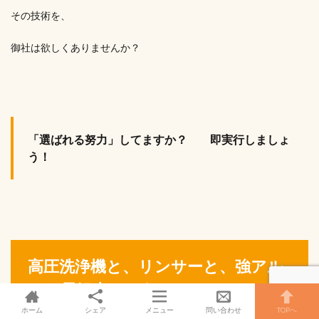
その技術を、
御社は欲しくありませんか？
「選ばれる努力」してますか？ 即実行しましょ
う！
高圧洗浄機と、リンサーと、強アル
カリ電解水という、
『ルークリ』に不可欠な機器のメー
ホーム
シェア
メニュー
問い合わせ
TOPへ